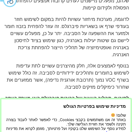
שלהם, מפעלים מיישמים לעתים קרובות אמצעים להפחתת
הפסולת ולקידום קיימות.
לדוגמה, מערכות מיחזור עשויות להיות במקום לשימוש חוזר
בעודפי שרף או בשאריות פיברגלס. זה עוזר להפחית בזבוז חומר
ולמזער את ההשפעה על הסביבה. יתר על כן, מפעלים עשויים
ליישם גם שיטות יעילות באנרגיה, כגון שימוש בציוד לחיסכון
באנרגיה ואופטימיזציה של תהליכי הייצור להפחתת צריכת
האנרגיה.
בנוסף לאמצעים אלה, חלק מהיצרנים עשויים לתת עדיפות
לשימוש בחומרים ותהליכים ידידותיים לסביבה. זה כולל שימוש
בשרף VOC נמוך (תרכובת אורגנית נדיפה), אשר ממזערים את
שחרור כימיקלים מזיקים לסביבה.
לסיכום, תהליך הייצור של בריכות פיברגלס הינו מיוחד ביותר
ודורש שילוב של עבודה מיומנת, מכונות מתקדמות ואמצעי
מדיניות שימוש בפרטיות הגולש
בקרת איכות קפדניים. בעוד שלתהליך יש השפעה סביבתית
שלום!
מסוימת, מפעלים רבים מיישמים פרקטיקות בנות קיימא יותר
באתר זה אנו משתמשים בקבצי Cookies, כדי לאפשר לאתר לעבוד בצורה
תקינה ולשפר את חוויית הגלישה שלך.
כדי למתן את ההשפעות הללו. התוצאה היא מוצר עמיד
למידע נוסף על השימוש שלנו בקוקיז ועל פרטיותך, מוזמן לקרוא את מדיניות