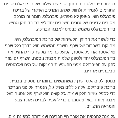
בריכות פיברגלס נבנות תוך שימוש בשילוב של חומרי גלם שונים
התורמים לעמידות ולחוזק שלהן. המרכיב העיקרי של בריכת
פיברגלס הוא, באופן לא מפתיע, פיברגלס. חומר זה מורכב
מסיבים עדינים של זכוכית השזורים יחד ליצירת בד חזק וגמיש.
בד הפיברגלס משמש כבסיס למבנה הבריכה.
כדי לשפר את החוזק והקשיחות של בריכת הפיברגלס, היא
מחוזקת בשכבות של שרף. השרף המשמש הוא בדרך כלל שרף
פוליאסטר או ויניל אסטר, הפועל כחומר מקשר כדי להחזיק את
בד הפיברגלס יחד ולספק שלמות מבנית נוספת. השרף גם עוזר
להגן על הפיברגלס מפני ההשפעות המזיקות של מים ואלמנטים
סביבתיים אחרים.
בנוסף לפיברגלס ושרף, משתמשים בחומרים נוספים בבניית
בריכת פיברגלס. אלה כוללים מעיל ג'ל, הנמרח על פני הבריכה
כדי לספק גימור חלק ועמיד. ג'ל קואט הוא שרף פוליאסטר בעל
מבנה מיוחד בעל פיגמנטים כדי להעניק לבריכה את הצבע
והמראה הרצויים.
על מנת להבטיח את אורך חיי הבריכה ועמידותה לספיגת מים,