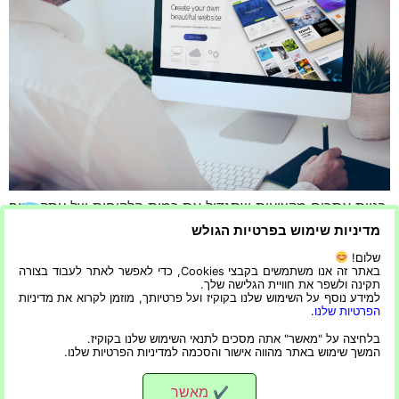
.בניית אתרים מקצועית שתגדיל את כמות הלקוחות של עסק בנוף
העסקי התחרותי של היום, אתר אינטרנט מקצועי הוא חיוני
מדיניות שימוש בפרטיות הגולש
למשיכת לקוחות ושימורם. מאמר זה ידון במרכיבים המרכזיים של
שלום!
בניית אתר איכותי שיכול להגדיל את קהל הלקוחות של העסק. עוד
באתר זה אנו משתמשים בקבצי Cookies, כדי לאפשר לאתר לעבוד בצורה
תקינה ולשפר את חוויית הגלישה שלך.
מאמרים שיכולים לעניין אתכם: עיצוב מקצועי לאתר העסק
למידע נוסף על השימוש שלנו בקוקיז ועל פרטיותך, מוזמן לקרוא את מדיניות
בשילוב עם אסטרטגיית המיתוג שנקבעה על ידי מיטב […]
הפרטיות שלנו
.
בלחיצה על "מאשר" אתה מסכים לתנאי השימוש שלנו בקוקיז.
המשך שימוש באתר מהווה אישור והסכמה למדיניות הפרטיות שלנו.
מגזין עיצוב חוויית משתמש ושיפור אחוזרי המרה
כל הזכויות שמורות
מאשר
✔