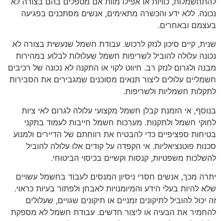
להתחשמלות, כוויות או אפילו מוות אם מטפלים בהם בצורה לא
נכונה. ללא ידע והכשרה מתאימים, אנשים מסתכנים בפגיעה
בעצמם ובאחרים.
שנית, קיים סיכון לנזק לרכוש. עבודת חשמל שנעשית בצורה לא
נכונה עלולה להוביל לשריפות חשמל שעלולות לבלוע במהירות
מבנה ולגרום לנזק רב. חיווט לקוי או התקנה לא נכונה של רכיבים
חשמליים עלולים ליצור תנאים מסוכנים שמגבירים את הסבירות
לתקלות חשמליות ולשריפות.
בנוסף, אי הזמנת קבלן חשמל מקצועי עלולה לגרום לאי ציות
לחוקי חשמל ולתקנות. מערכות חשמל חייבות לעמוד בתקני
בטיחות ספציפיים כדי להבטיח את רווחתם של הדיירים ולמנוע
סכנות פוטנציאליות. אי הקפדה על קודים אלו עלולה להוביל
להשלכות משפטיות, קנסות וקשיים בכיסוי הביטוחי.
יתרה מכך, אנשים חסרי ניסיון המנסים לעבוד בחשמל עשויים
שלא להיות בעלי הידע והמיומנויות לאבחן ולפתור בעיות כראוי.
זה יכול להוביל לתיקונים זמניים או תיקונים שגויים, שעלולים
להחמיר את הבעיה או ליצור חדשים. עבודת חשמל לא מספקת